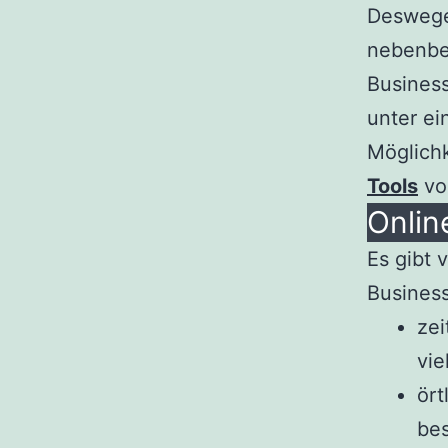
Deswege
nebenbe
Business
unter ei
Möglichk
Tools
vor
Onlin
Es gibt 
Business
zei
vie
ört
bes