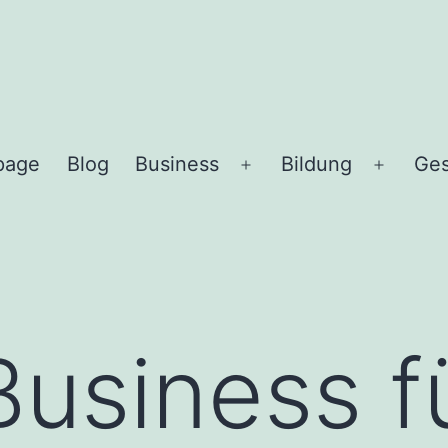
page
Blog
Business
Bildung
Ges
Menü
Menü
öffnen
öffnen
Business f