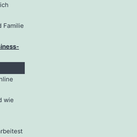
ich
e
 Familie
iness-
nline
d wie
rbeitest