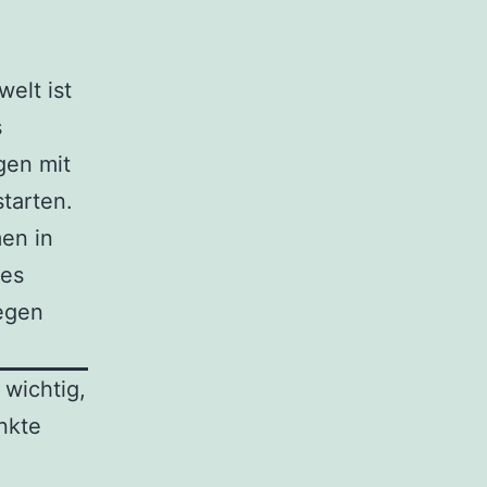
elt ist
s
gen mit
tarten.
men in
ßes
egen
wichtig,
nkte