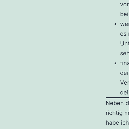
von
bei
wen
es 
Un
seh
fin
der
Ve
de
Neben d
richtig 
habe ich