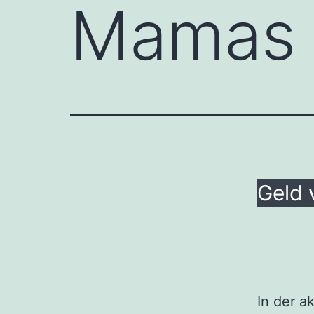
Mamas
Geld 
In der a