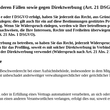
nderen Fällen sowie gegen Direktwerbung (Art. 21 DS
 e oder f DSGVO erfolgt, haben Sie jederzeit das Recht, aus Gründ
en; dies gilt auch für ein auf diese Bestimmungen gestütztes Prof
. Wenn Sie Widerspruch einlegen, werden wir Ihre betroffenen pe
achweisen, die Ihre Interessen, Rechte und Freiheiten überwiege
t. 21 Abs. 1 DSGVO).
bung zu betreiben, so haben Sie das Recht, jederzeit Widerspruc
 für das Profiling, soweit es mit solcher Direktwerbung in Verbi
 der Direktwerbung verwendet (Widerspruch nach Art. 21 Abs. 
e
schwerderecht bei einer Aufsichtsbehörde, insbesondere in dem Mitgli
 unbeschadet anderweitiger verwaltungsrechtlicher oder gerichtlicher 
oder in Erfüllung eines Vertrags automatisiert verarbeiten, an sich od
n einen anderen Verantwortlichen verlangen, erfolgt dies nur, soweit e