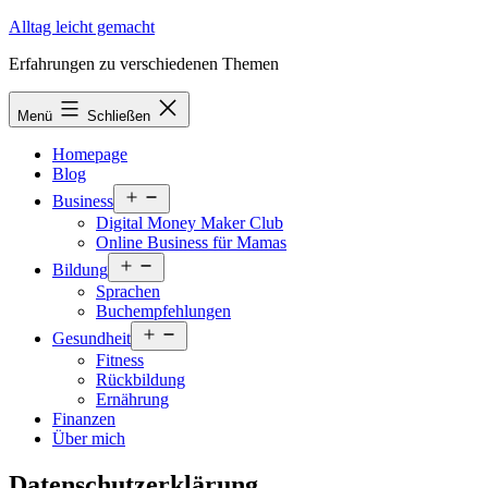
Zum
Alltag leicht gemacht
Inhalt
Erfahrungen zu verschiedenen Themen
springen
Menü
Schließen
Homepage
Blog
Menü
Business
öffnen
Digital Money Maker Club
Online Business für Mamas
Menü
Bildung
öffnen
Sprachen
Buchempfehlungen
Menü
Gesundheit
öffnen
Fitness
Rückbildung
Ernährung
Finanzen
Über mich
Datenschutzerklärung