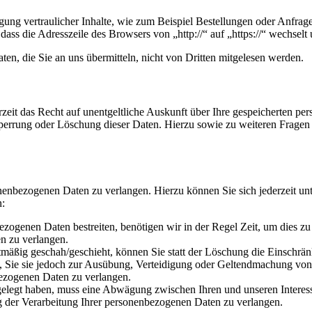
ung vertraulicher Inhalte, wie zum Beispiel Bestellungen oder Anfrage
dass die Adresszeile des Browsers von „http://“ auf „https://“ wechsel
en, die Sie an uns übermitteln, nicht von Dritten mitgelesen werden.
zeit das Recht auf unentgeltliche Auskunft über Ihre gespeicherten 
Sperrung oder Löschung dieser Daten. Hierzu sowie zu weiteren Frage
onenbezogenen Daten zu verlangen. Hierzu können Sie sich jederzeit 
n:
ezogenen Daten bestreiten, benötigen wir in der Regel Zeit, um dies z
n zu verlangen.
mäßig geschah/geschieht, können Sie statt der Löschung die Einschrän
Sie sie jedoch zur Ausübung, Verteidigung oder Geltendmachung von R
ezogenen Daten zu verlangen.
legt haben, muss eine Abwägung zwischen Ihren und unseren Interess
g der Verarbeitung Ihrer personenbezogenen Daten zu verlangen.